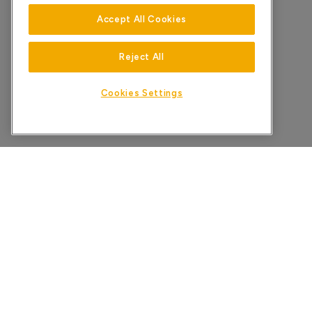
Accept All Cookies
Reject All
Cookies Settings
STARTSEITE
WISSENSDATENBANK
DATENSCHUTZRICHTLINIE
G
©2025 XPERI INC. ALLE RECHTE VORBEHALTEN.
DTS, PLAY-FI UND IHRE JEWEILIGEN LOGOS SIND WARENZEICH
LÄNDERN.
ALLE ANDEREN MARKEN UND INHALTE SIND EIGENTUM IHRER JEW