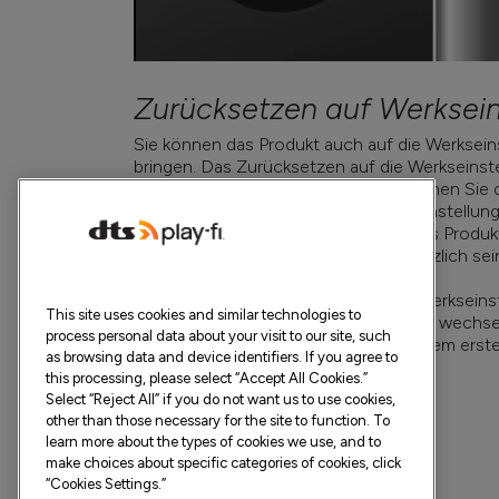
Zurücksetzen auf Werksein
Sie können das Produkt auch auf die Werksein
bringen. Das Zurücksetzen auf die Werkseinstel
Benutzerhandbuch beschrieben. Trennen Sie d
wurde; das Zurücksetzen auf Werkseinstellung
gespeicherten Daten und versetzt das Produkt 
Fehlersuche oder einem Neustart nützlich sei
Nachdem Sie ein Zurücksetzen auf Werkseinst
This site uses cookies and similar technologies to
gestartet, die WLAN-Anzeige erlischt, wechsel
process personal data about your visit to our site, such
Pulsieren zurück, um damit wie nach dem ers
as browsing data and device identifiers. If you agree to
this processing, please select “Accept All Cookies.”
Select “Reject All” if you do not want us to use cookies,
other than those necessary for the site to function. To
learn more about the types of cookies we use, and to
make choices about specific categories of cookies, click
“Cookies Settings.”