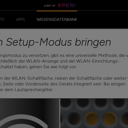
A PART OF
TE
APPS
WISSENSDATENBANK
ANDROID-APP
en Setup-Modus bringen
IOS-APP
ngsmodus zu versetzen, gibt es eine universelle Methode, die 
schließlich der WLAN-Anzeige und der WLAN-Einrichtungs-
haltet haben, gehen Sie wie folgt vor:
in der WLAN-Schaltfläche, neben der Schaltfläche oder weiter
Seite oder Vorderseite des Geräts integriert sein. Bei einigen
er dem Lautsprechergitter.