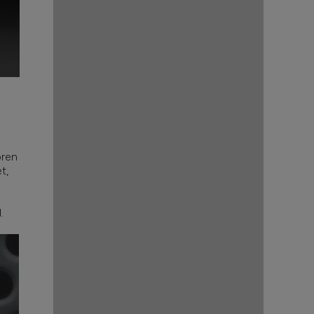
ören
t,
.