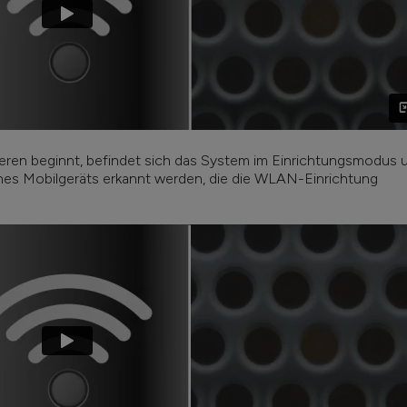
eren beginnt, befindet sich das System im Einrichtungsmodus 
es Mobilgeräts erkannt werden, die die WLAN-Einrichtung