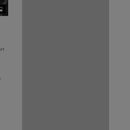
ert
r
u