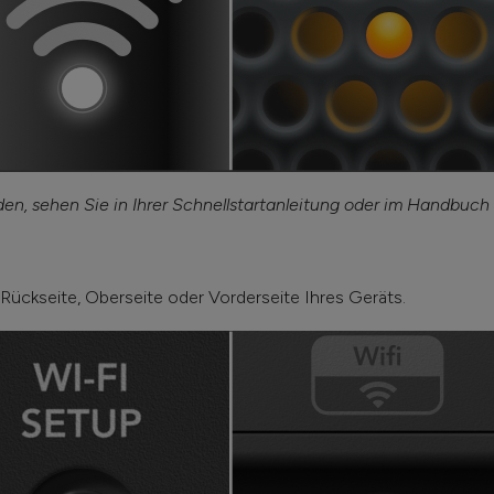
en, sehen Sie in Ihrer Schnellstartanleitung oder im Handbuch
Rückseite, Oberseite oder Vorderseite Ihres Geräts.