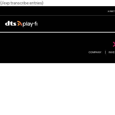
{/exp:transcribe:entries}
A PART
PRODUKTE
COMPANY
INV
MUSIKDIENSTE
APPS
WISSENSDATENBANK