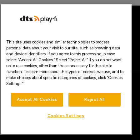
HOME
KENNISBANK
PRIVACYBELEID
VOORWAARDEN
©2025 XPERI INC. ALLE RECHTEN VOORBEHOUDEN.
DTS, PLAY-FI EN HUN RESPECTIEVELIJKE LOGO'S ZIJN HANDELSMERK(EN)
OF GEDEPONEERDE HANDELSMERK(EN) VAN XPERI INC. OF HAAR
DOCHTERONDERNEMINGEN IN DE VERENIGDE STATEN EN ANDERE
LANDEN.
This site uses cookies and similar technologies to process
ALLE ANDERE HANDELSMERKEN EN INHOUD ZIJN HET EIGENDOM VAN
personal data about your visit to our site, such as browsing data
HUN RESPECTIEVE EIGENAARS.
and device identifiers. If you agree to this processing, please
VERKOOP OF DEEL MIJN PERSOONLIJKE GEGEVENS NIET
select “Accept All Cookies.” Select “Reject All” if you do not want
us to use cookies, other than those necessary for the site to
function. To learn more about the types of cookies we use, and to
make choices about specific categories of cookies, click “Cookies
Settings.”
COMPANY
INVESTORS
CAREERS
CONTACT
Accept All Cookies
Reject All
Cookies Settings