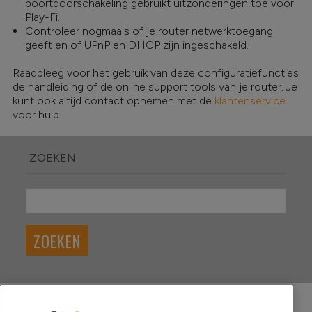
poortdoorschakeling gebruikt uitzonderingen toe voor
Play-Fi.
Controleer nogmaals of je router netwerktoegang
geeft en of UPnP en DHCP zijn ingeschakeld.
Raadpleeg voor het gebruik van deze configuratiefuncties
de handleiding of de online support tools van je router. Je
kunt ook altijd contact opnemen met de
klantenservice
voor hulp.
ZOEKEN