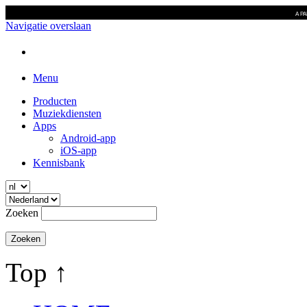
A P
Navigatie overslaan
Menu
Producten
Muziekdiensten
Apps
Android-app
iOS-app
Kennisbank
Zoeken
Top ↑