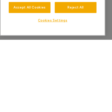
Accept All Cookies
Reject All
Cookies Settings
HOME
KENNISBANK
PRIVACYBELEID
VOORWAARDEN
©2025 XPERI INC. ALLE RECHTEN VOORBEHOUDEN.
DTS, PLAY-FI EN HUN RESPECTIEVELIJKE LOGO'S ZIJN HANDELSMERK(EN)
OF GEDEPONEERDE HANDELSMERK(EN) VAN XPERI INC. OF HAAR
DOCHTERONDERNEMINGEN IN DE VERENIGDE STATEN EN ANDERE
LANDEN.
ALLE ANDERE HANDELSMERKEN EN INHOUD ZIJN HET EIGENDOM VAN
HUN RESPECTIEVE EIGENAARS.
VERKOOP OF DEEL MIJN PERSOONLIJKE GEGEVENS NIET