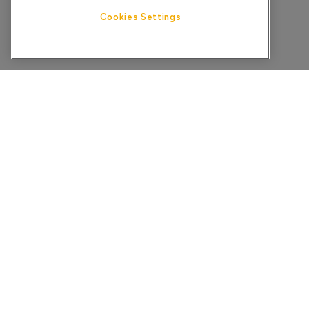
Cookies Settings
HOME
KENNISBANK
PRIVACYBELEID
VOORWAARDEN
©2025 XPERI INC. ALLE RECHTEN VOORBEHOUDEN.
DTS, PLAY-FI EN HUN RESPECTIEVELIJKE LOGO'S ZIJN HANDEL
ALLE ANDERE HANDELSMERKEN EN INHOUD ZIJN HET EIGENDOM 
VERKOOP OF DEEL MIJN PERSOONLIJKE GEGEVENS NIET