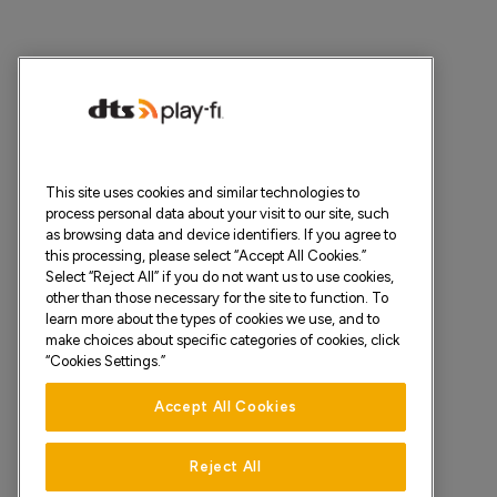
This site uses cookies and similar technologies to
process personal data about your visit to our site, such
as browsing data and device identifiers. If you agree to
this processing, please select “Accept All Cookies.”
Select “Reject All” if you do not want us to use cookies,
other than those necessary for the site to function. To
learn more about the types of cookies we use, and to
make choices about specific categories of cookies, click
“Cookies Settings.”
Accept All Cookies
Reject All