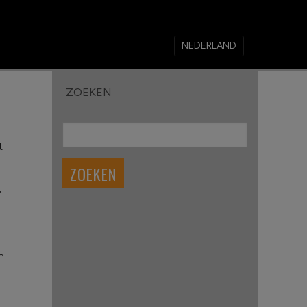
ZOEKEN
t
,
n