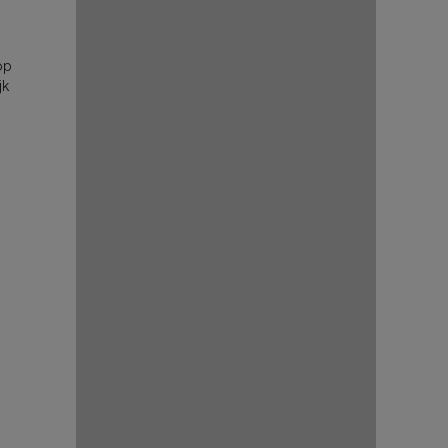
op
jk