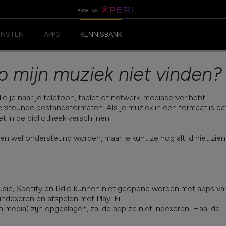
A PART OF
ENSTEN
APPS
KENNISBANK
ANDROID-APP
 mijn muziek niet vinden?
IOS-APP
e je naar je telefoon, tablet of netwerk-mediaserver hebt
ersteunde bestandsformaten. Als je muziek in een formaat is da
 in de bibliotheek verschijnen.
 wel ondersteund worden, maar je kunt ze nog altijd niet zien
ic, Spotify en Rdio kunnen niet geopend worden met apps va
indexeren en afspelen met Play-Fi.
 media) zijn opgeslagen, zal de app ze niet indexeren. Haal de