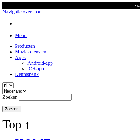
A P
Navigatie overslaan
Menu
Producten
Muziekdiensten
Apps
Android-app
iOS-app
Kennisbank
Zoeken
Top ↑